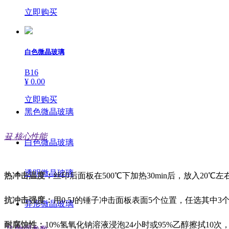
立即购买
白色微晶玻璃
B16
¥ 0.00
立即购买
黑色微晶玻璃
끀
核心性能
白色微晶玻璃
透明微晶玻璃
热冲击温度‌：
丝印后面板在500℃下加热30min后，放入20
抗冲击强度‌：
用0.5J的锤子冲击面板表面5个位置，任选其中
异形微晶玻璃
耐腐蚀性‌：
10%氢氧化钠溶液浸泡24小时或95%乙醇擦拭10