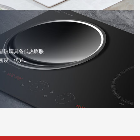
晶玻璃具备低热膨胀
度、优异...