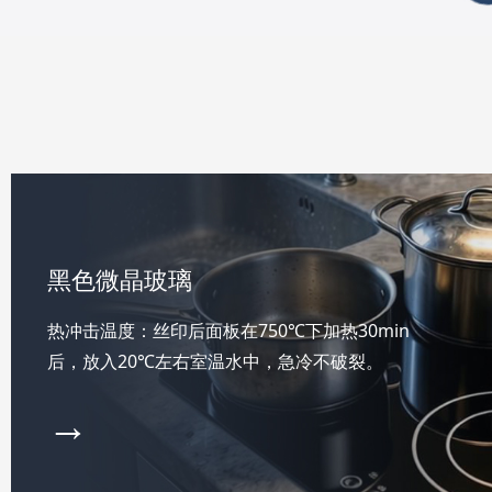
黑色微晶玻璃
热冲击温度：丝印后面板在750℃下加热30min
后，放入20℃左右室温水中，急冷不破裂。
→