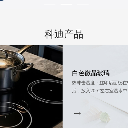
科迪产品
白色微晶玻璃
热冲击温度‌：丝印后面板在5
后，放入20℃左右室温水
→